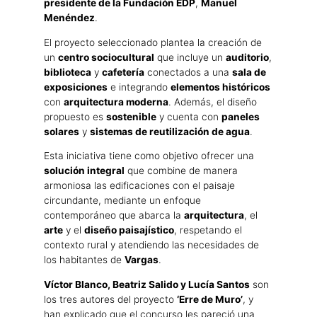
presidente de la Fundación EDP
,
Manuel
Menéndez
.
El proyecto seleccionado plantea la creación de
un
centro sociocultural
que incluye un
auditorio
,
biblioteca
y
cafetería
conectados a una
sala de
exposiciones
e integrando
elementos históricos
con
arquitectura moderna
. Además, el diseño
propuesto es
sostenible
y cuenta con
paneles
solares
y
sistemas de reutilización de agua
.
Esta iniciativa tiene como objetivo ofrecer una
solución integral
que combine de manera
armoniosa las edificaciones con el paisaje
circundante, mediante un enfoque
contemporáneo que abarca la
arquitectura
, el
arte
y el
diseño paisajístico
, respetando el
contexto rural y atendiendo las necesidades de
los habitantes de
Vargas
.
Víctor Blanco, Beatriz Salido y Lucía Santos
son
los tres autores del proyecto
‘Erre de Muro’
, y
han explicado que el concurso les pareció una