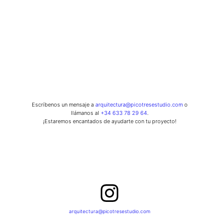
Escríbenos un mensaje a
arquitectura@picotresestudio.com
o
llámanos al
+34 633 78 29 64
.
¡Estaremos encantados de ayudarte con tu proyecto!
Instagram
arquitectura@picotresestudio.com